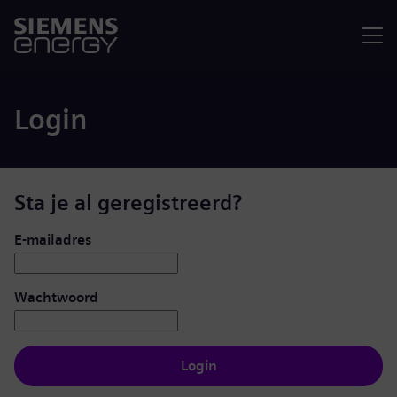
Menu
Login
Sta je al geregistreerd?
Inloggen: gebruiker en wachtwoord
E-mailadres
Wachtwoord
Login