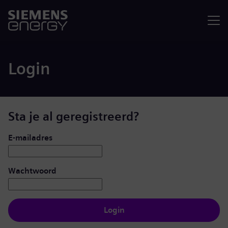
Menu
Login
Sta je al geregistreerd?
Inloggen: gebruiker en wachtwoord
E-mailadres
Wachtwoord
Login