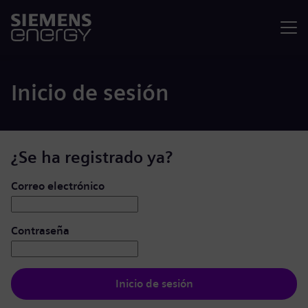
Menú
Inicio de sesión
¿Se ha registrado ya?
Iniciar de sesión: usuario y contraseña
Correo electrónico
Contraseña
Inicio de sesión