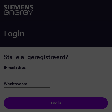
Menu
Login
Sta je al geregistreerd?
Inloggen: gebruiker en wachtwoord
E-mailadres
Wachtwoord
Login