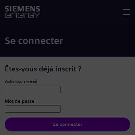
Menu
Se connecter
Êtes-vous déjà inscrit ?
Se connecter : nom d’utilisateur et mot de passe
Adresse e-mail
Mot de passe
Se connecter