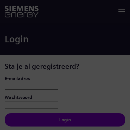
Menu
Login
Sta je al geregistreerd?
Inloggen: gebruiker en wachtwoord
E-mailadres
Wachtwoord
Login