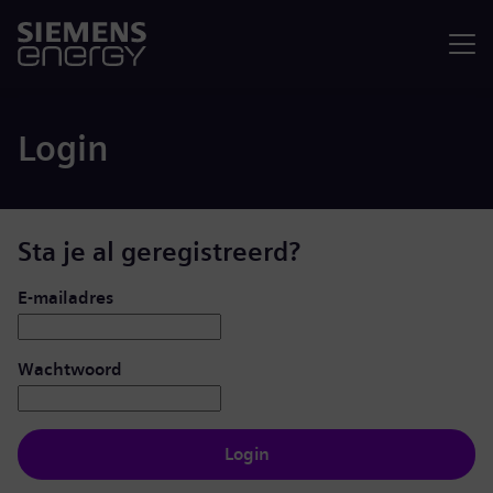
Menu
Login
Sta je al geregistreerd?
Inloggen: gebruiker en wachtwoord
E-mailadres
Wachtwoord
Login