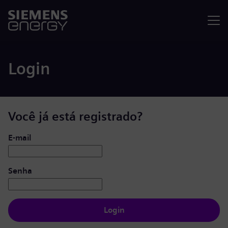
Menu
Login
Você já está registrado?
Login: usuário e senha
E-mail
Senha
Login