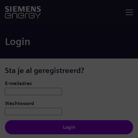
Menu
Login
Sta je al geregistreerd?
Inloggen: gebruiker en wachtwoord
E-mailadres
Wachtwoord
Login