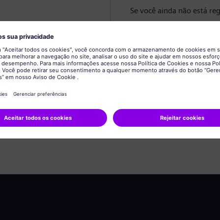
Se você ainda não está reg
Criar perfil