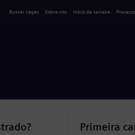
Buscar vagas
Sobre nós
Início de carreira
Process
strado?
Primeira c