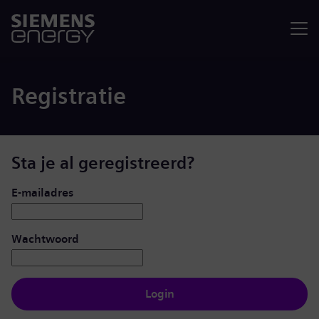
Menu
Registratie
Sta je al geregistreerd?
Inloggen: gebruiker en wachtwoord
E-mailadres
Wachtwoord
Login