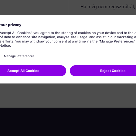
Ha még nem regisztráltál, 
Profil létrehozása