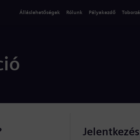
Álláslehetőségek
Rólunk
Pályakezdő
Toborzá
ció
?
Jelentkezé