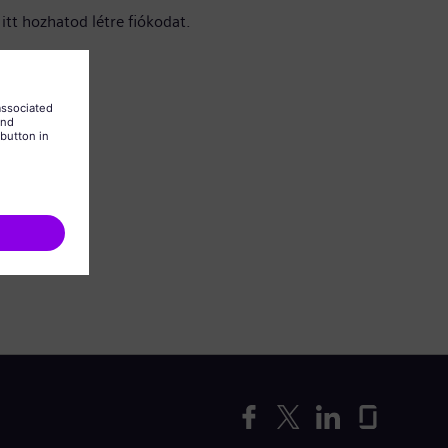
itt hozhatod létre fiókodat.