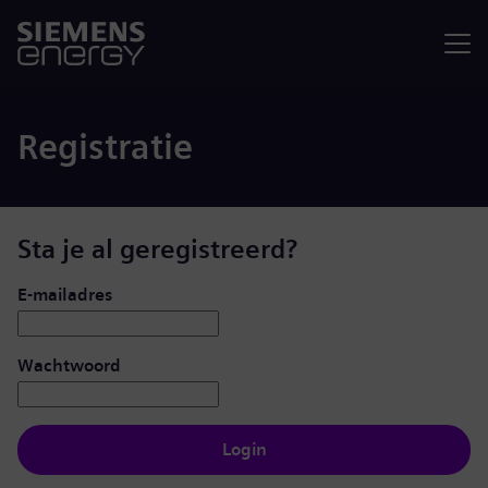
Menu
Registratie
Sta je al geregistreerd?
Inloggen: gebruiker en wachtwoord
E-mailadres
Wachtwoord
Login