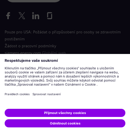
Pouze pro USA: Požádat o přizpůsobení pro osoby se zdravotním
postižením
Žádost o pracovní podmínky
siemens-energy.com
Globální web
Informace o společnosti
Oznámení o ochraně osobních údajů
Oznámení o souborech cookie
Podmínky použití
Digitální identifikační číslo
Siemens Energy je ochranná známka licencovaná společností
Siemens AG.
© Siemens Energy, 2020 - 2026