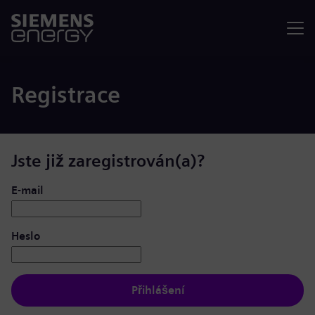
Nabídka
Registrace
Jste již zaregistrován(a)?
Přihlášení: uživatel a heslo
E-mail
Heslo
Přihlášení