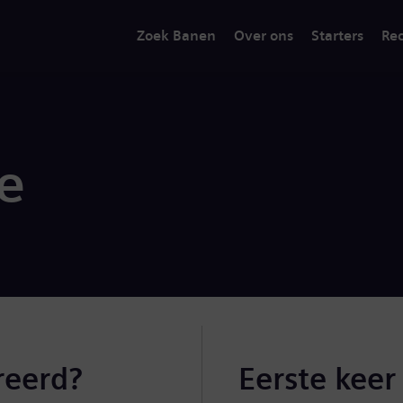
Zoek Banen
Over ons
Starters
Rec
ie
reerd?
Eerste keer 