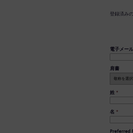
登録済み
電子メー
肩書 ​
姓
*
名
*
Preferred