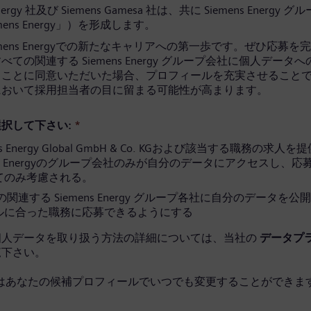
Energy 社及び Siemens Gamesa 社は、共に Siemens Energy 
mens Energy」）を形成します。
emens Energyでの新たなキャリアへの第一歩です。ぜひ応募を
ての関連する Siemens Energy グループ会社に個人データ
ることに同意いただいた場合、プロフィールを充実させること
において採用担当者の目に留まる可能性が高まります。
択して下さい:
*
ns Energy Global GmbH & Co. KGおよび該当する職務の求人
ens Energyのグループ会社のみが自分のデータにアクセスし、
てのみ考慮される。
関連する Siemens Energy グループ各社に自分のデータを公
ルに合った職務に応募できるようにする
個人データを取り扱う方法の詳細については、当社の
データプ
覧下さい。
はあなたの候補プロフィールでいつでも変更することができます