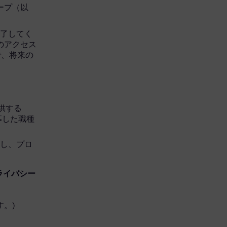
グループ（以
完了してく
へのアクセス
で、将来の
を提供する
応募した職種
開し、プロ
ライバシー
。)