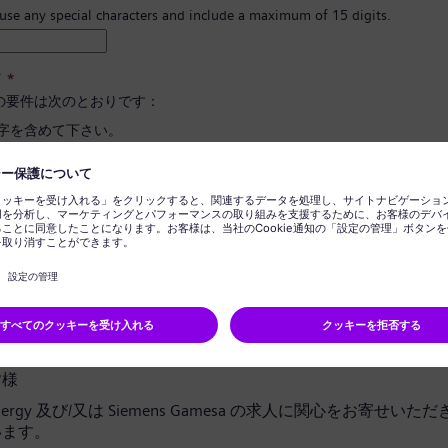
 use any special characters and include a maximum of 15 digits.
ド
*
の要件は次のとおりです：
文字を含めて下さい。
と小文字、そして数字とシンボルを最低一つ以上含めて下さい。
報を含めないで下さい。
に使用される言葉を含めないで下さい。
ドの確定
*
ライバシー通知
皆様
 Energy 及び/又は Siemens Gamesa の求人に関心をお寄せい
います。