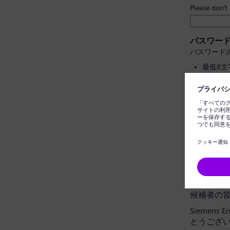
Please don’t
パスワー
パスワード
最低8
大文字
個人情
一般的
パスワー
データプ
候補者の
Siemens
とうござ