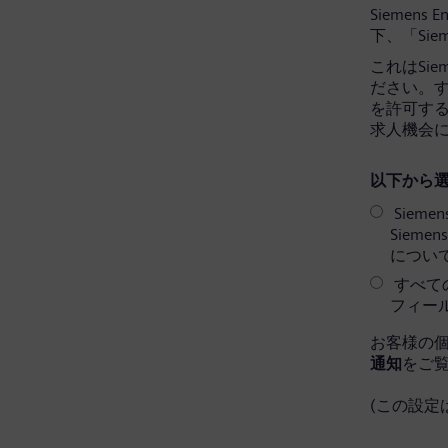
Siemens 
下、「Sie
これはSi
ださい。すべ
を許可す
求人機会
以下から選
Sieme
Siem
につい
すべての
フィー
お客様の
通知
をご
(この設定