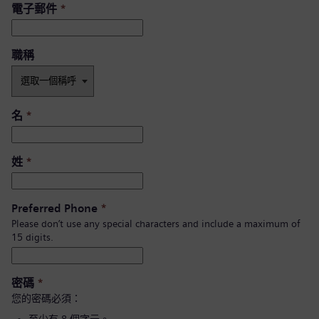
電子郵件
*
職稱
名
*
姓
*
Preferred Phone
*
Please don’t use any special characters and include a maximum of
15 digits.
密碼
*
您的密碼必須：