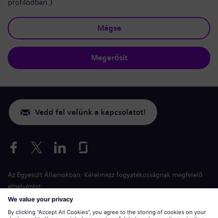
profilodban.)
Mégse
Megerősít
Vedd fel velünk a kapcsolatot!
Az Egyesült Államokban: Kérelmezz fogyatékosságnak megfelelő
elhelyezést
Esélyegyenlőség a jelentkezés során
siemens-energy.com
Globális weboldal