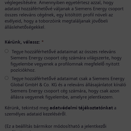
véglegesítésére. Amennyiben egyetértesz azzal, hogy
adataid hozzáférhetővé váljanak a Siemens Energy csoport
összes releváns cégének, egy kitöltött profil növeli az
esélyeid, hogy a toborzóink megtaláljanak jövőbeli
álláslehetőségekkel.
Kérünk, válassz:
*
Tegye hozzáférhetővé adataimat az összes releváns
Siemens Energy csoport cég számára világszerte, hogy
figyelembe vegyenek a profilomnak megfelelő nyitott
pozíciókhoz.
Tegye hozzáférhetővé adataimat csak a Siemens Energy
Global GmbH & Co. KG és a releváns állásajánlatot kínáló
Siemens Energy csoport cég számára, hogy csak azon
állásra vegyenek figyelembe, amelyre jelentkezem.
Kérünk, tekintsd meg
adatvédelmi tájékoztatónkat
a
személyes adataid kezeléséről.
(Ez a beállítás bármikor módosítható a jelentkezői