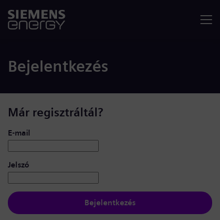
Menü
Bejelentkezés
Már regisztráltál?
Bejelentkezés: felhasználó és jelszó
E-mail
Jelszó
Bejelentkezés