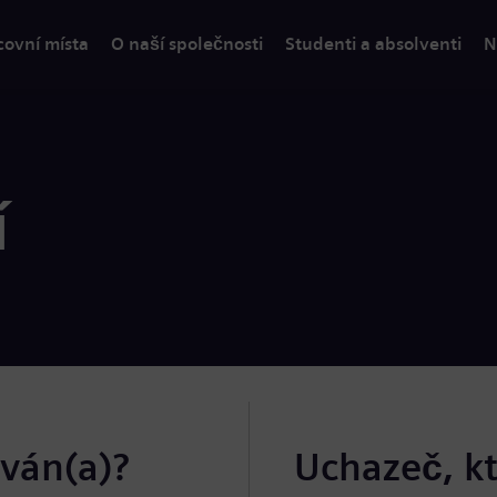
covní místa
O naší společnosti
Studenti a absolventi
N
í
ován(a)?
Uchazeč, k