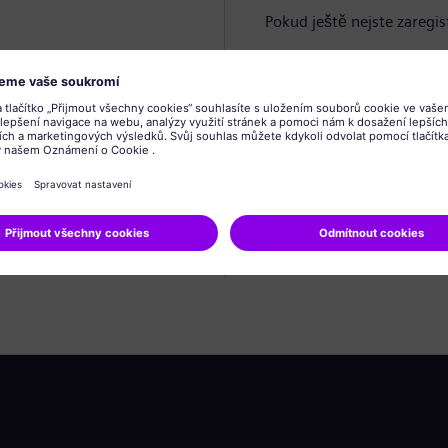
Pokud ještě nejste zaregis
Vytvořit profil