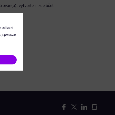
trován(a), vytvořte si zde účet.