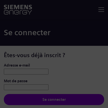
Menu
Se connecter
Êtes-vous déjà inscrit ?
Se connecter : nom d’utilisateur et mot de passe
Adresse e-mail
Mot de passe
Se connecter