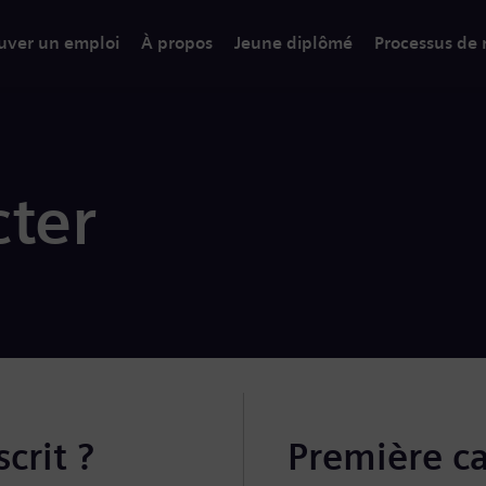
uver un emploi
À propos
Jeune diplômé
Processus de
ter
crit ?
Première c