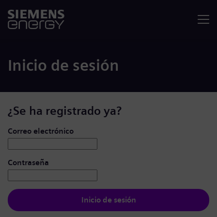
Menú
Inicio de sesión
¿Se ha registrado ya?
Iniciar de sesión: usuario y contraseña
Correo electrónico
Contraseña
Inicio de sesión