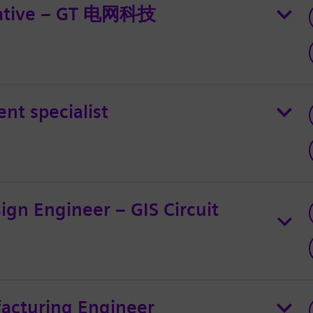
tative – GT 电网科技
t specialist
ign Engineer – GIS Circuit
acturing Engineer