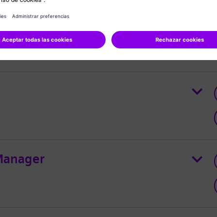
ty AP
 Manager