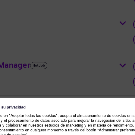
 Manager
Hot Job
tor