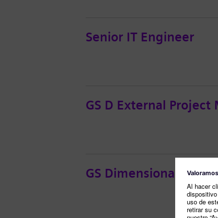
Senior IT Engineer
GS D External Project
GS Dimensional Inspec