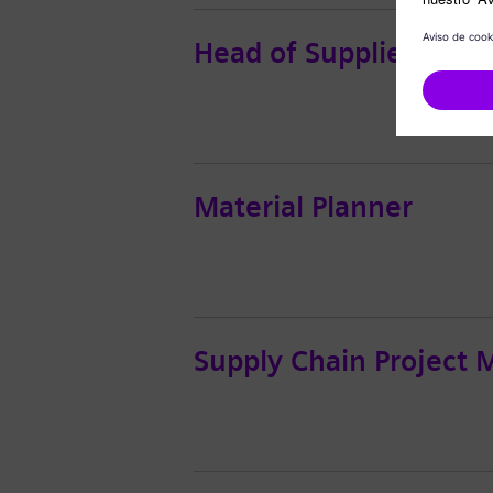
Head of Supplier Quali
Material Planner
Supply Chain Project