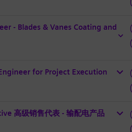
eer - Blades & Vanes Coating and
Engineer for Project Execution
esentive 高级销售代表 - 输配电产品