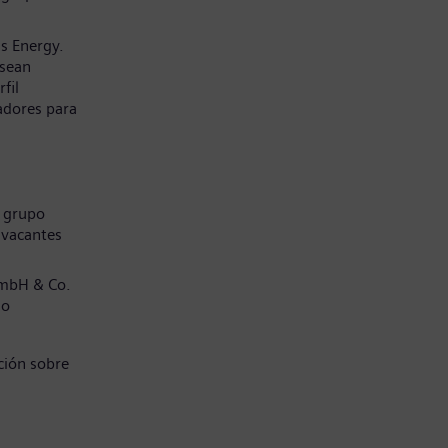
s Energy.
 sean
fil
adores para
l grupo
 vacantes
GmbH & Co.
jo
ción sobre