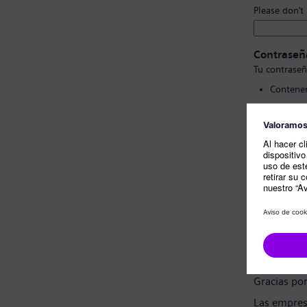
Please don’t
Contraseñ
Tu contraseñ
Contener
Contener
No conte
No cont
Confirmac
Nota sobr
Estimado c
Gracias po
Las empres