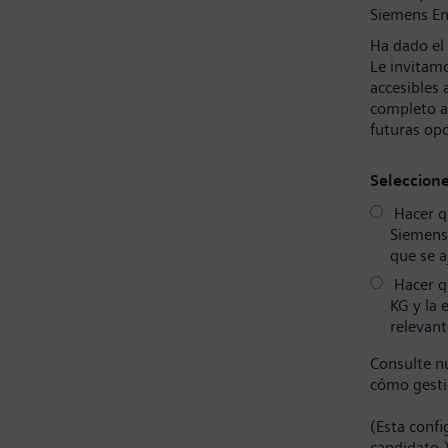
Siemens En
Ha dado el
Le invitamo
accesibles 
completo a
futuras op
Seleccion
Hacer qu
Siemens
que se a
Hacer q
KG y la 
relevant
Consulte n
cómo gesti
(Esta conf
candidato.