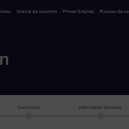
pleos
Acerca de nosotros
Primer Empleo
Proceso de co
ón
Currículum
Información personal
2
3