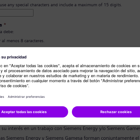
 use any special characters and include a maximum of 15 digits.
a
*
a debe:
 al menos 8 caracteres.
 letras en mayúscula y minúscula, y al menos un número y un símbolo..
ner nada de tu información personal.
ener palabras comunmente usadas.
ión de contraseña
*
e privacidad
andidato:
r su interés en un trabajo con Siemens Energy y/o Siemens Game
as Siemens Energy y Siemens Gamesa forman conjuntamente el