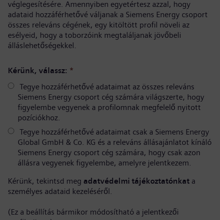
véglegesítésére. Amennyiben egyetértesz azzal, hogy
adataid hozzáférhetővé váljanak a Siemens Energy csoport
összes releváns cégének, egy kitöltött profil növeli az
esélyeid, hogy a toborzóink megtaláljanak jövőbeli
álláslehetőségekkel.
Kérünk, válassz:
*
Tegye hozzáférhetővé adataimat az összes releváns
Siemens Energy csoport cég számára világszerte, hogy
figyelembe vegyenek a profilomnak megfelelő nyitott
pozíciókhoz.
Tegye hozzáférhetővé adataimat csak a Siemens Energy
Global GmbH & Co. KG és a releváns állásajánlatot kínáló
Siemens Energy csoport cég számára, hogy csak azon
állásra vegyenek figyelembe, amelyre jelentkezem.
Kérünk, tekintsd meg
adatvédelmi tájékoztatónkat
a
személyes adataid kezeléséről.
(Ez a beállítás bármikor módosítható a jelentkezői