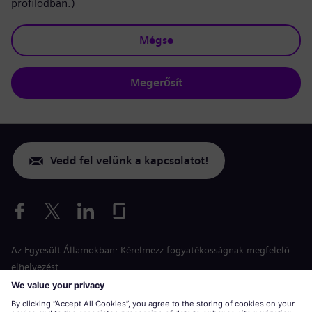
profilodban.)
Mégse
Megerősít
Vedd fel velünk a kapcsolatot!
Az Egyesült Államokban: Kérelmezz fogyatékosságnak megfelelő
elhelyezést
Esélyegyenlőség a jelentkezés során
siemens-energy.com
Globális weboldal