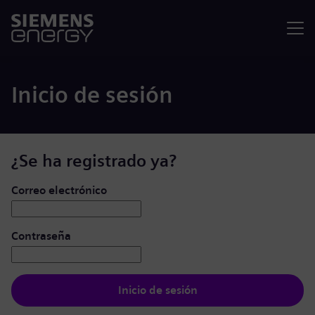
Menú
Inicio de sesión
¿Se ha registrado ya?
Iniciar de sesión: usuario y contraseña
Correo electrónico
Contraseña
Inicio de sesión