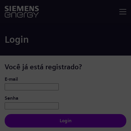
Menu
Login
Você já está registrado?
Login: usuário e senha
E-mail
Senha
Login