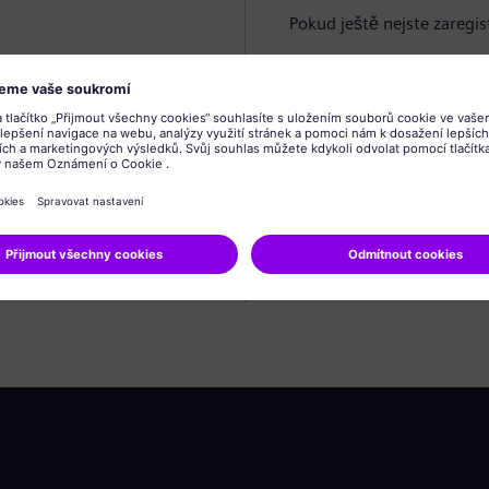
Pokud ještě nejste zaregis
Vytvořit profil