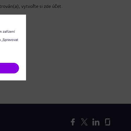
trován(a), vytvořte si zde účet.