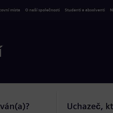
covní místa
O naší společnosti
Studenti a absolventi
N
í
ován(a)?
Uchazeč, k