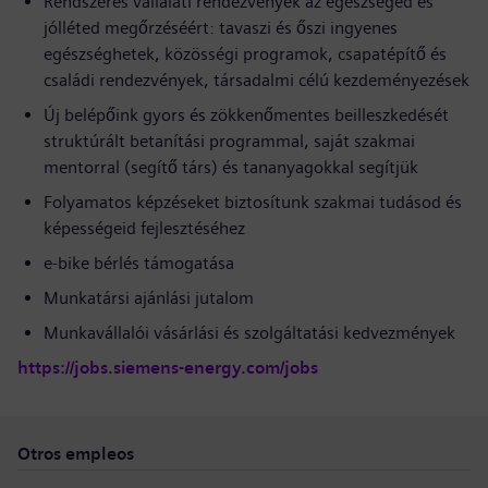
Rendszeres vállalati rendezvények az egészséged és
jólléted megőrzéséért: tavaszi és őszi ingyenes
egészséghetek, közösségi programok, csapatépítő és
családi rendezvények, társadalmi célú kezdeményezések
Új belépőink gyors és zökkenőmentes beilleszkedését
struktúrált betanítási programmal, saját szakmai
mentorral (segítő társ) és tananyagokkal segítjük
Folyamatos képzéseket biztosítunk szakmai tudásod és
képességeid fejlesztéséhez
e-bike bérlés támogatása
Munkatársi ajánlási jutalom
Munkavállalói vásárlási és szolgáltatási kedvezmények
https://jobs.siemens-energy.com/jobs
Otros empleos