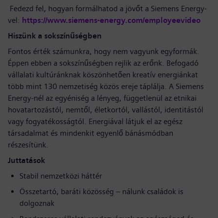
Fedezd fel, hogyan formálhatod a jövőt a Siemens Energy-
vel:
https://www.siemens-energy.com/employeevideo
Hiszünk a sokszínűségben
Fontos érték számunkra, hogy nem vagyunk egyformák.
Éppen ebben a sokszínűségben rejlik az erőnk. Befogadó
vállalati kultúránknak köszönhetően kreatív energiánkat
több mint 130 nemzetiség közös ereje táplálja. A Siemens
Energy-nél az egyéniség a lényeg, függetlenül az etnikai
hovatartozástól, nemtől, életkortól, vallástól, identitástól
vagy fogyatékosságtól. Energiával látjuk el az egész
társadalmat és mindenkit egyenlő bánásmódban
részesítünk.
Juttatások
Stabil nemzetközi háttér
Összetartó, baráti közösség – nálunk családok is
dolgoznak