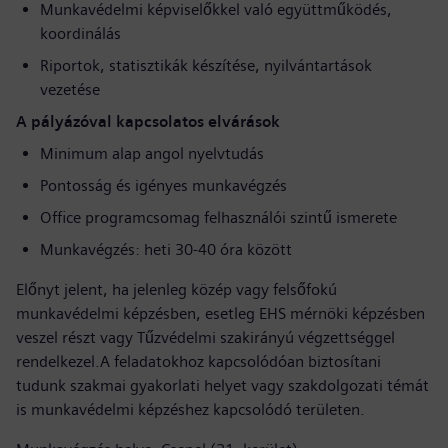
Munkavédelmi képviselőkkel való együttműködés,
koordinálás
Riportok, statisztikák készítése, nyilvántartások
vezetése
A pályázóval kapcsolatos elvárások
Minimum alap angol nyelvtudás
Pontosság és igényes munkavégzés
Office programcsomag felhasználói szintű ismerete
Munkavégzés: heti 30-40 óra között
Előnyt jelent, ha jelenleg közép vagy felsőfokú
munkavédelmi képzésben, esetleg EHS mérnöki képzésben
veszel részt vagy Tűzvédelmi szakirányú végzettséggel
rendelkezel.A feladatokhoz kapcsolódóan biztosítani
tudunk szakmai gyakorlati helyet vagy szakdolgozati témát
is munkavédelmi képzéshez kapcsolódó területen.