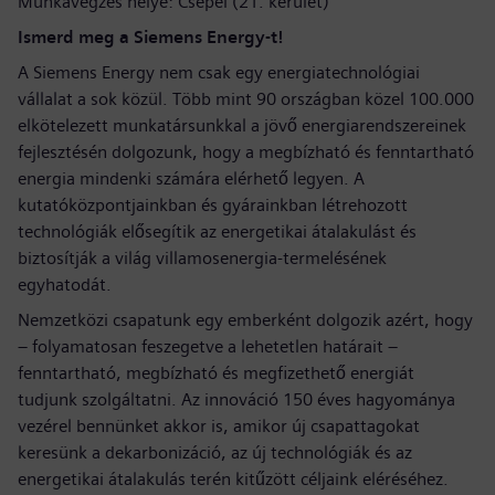
Munkavégzés helye: Csepel (21. kerület)
Ismerd meg a Siemens Energy-t!
A Siemens Energy nem csak egy energiatechnológiai
vállalat a sok közül. Több mint 90 országban közel 100.000
elkötelezett munkatársunkkal a jövő energiarendszereinek
fejlesztésén dolgozunk, hogy a megbízható és fenntartható
energia mindenki számára elérhető legyen. A
kutatóközpontjainkban és gyárainkban létrehozott
technológiák elősegítik az energetikai átalakulást és
biztosítják a világ villamosenergia-termelésének
egyhatodát.
Nemzetközi csapatunk egy emberként dolgozik azért, hogy
– folyamatosan feszegetve a lehetetlen határait –
fenntartható, megbízható és megfizethető energiát
tudjunk szolgáltatni. Az innováció 150 éves hagyománya
vezérel bennünket akkor is, amikor új csapattagokat
keresünk a dekarbonizáció, az új technológiák és az
energetikai átalakulás terén kitűzött céljaink eléréséhez.