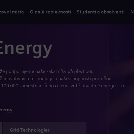
covní místa
O naší společnosti
Studenti a absolventi
N
Energy
, že podporujeme naše zákazníky při přechodu
dě inovativních technologií a naší schopnosti proměnit
 100 000 zaměstnanců po celém světě utváříme energetické
Energy
Grid Technologies