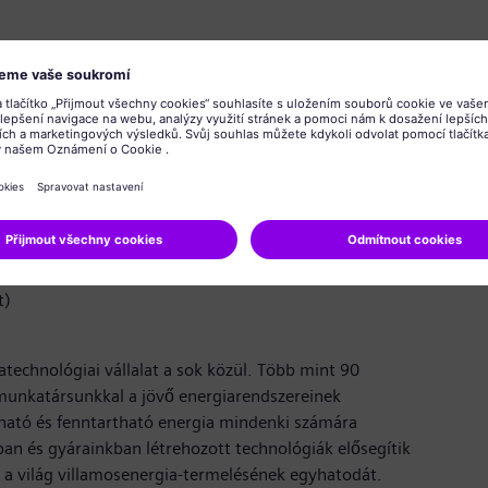
szintű ismerete
t
felsőfokú munkavédelmi képzésben, esetleg EHS
űzvédelmi szakirányú végzettséggel rendelkezel.A
tudunk szakmai gyakorlati helyet vagy szakdolgozati
solódó területen.
t)
echnológiai vállalat a sok közül. Több mint 90
munkatársunkkal a jövő energiarendszereinek
ható és fenntartható energia mindenki számára
an és gyárainkban létrehozott technológiák elősegítik
ák a világ villamosenergia-termelésének egyhatodát.