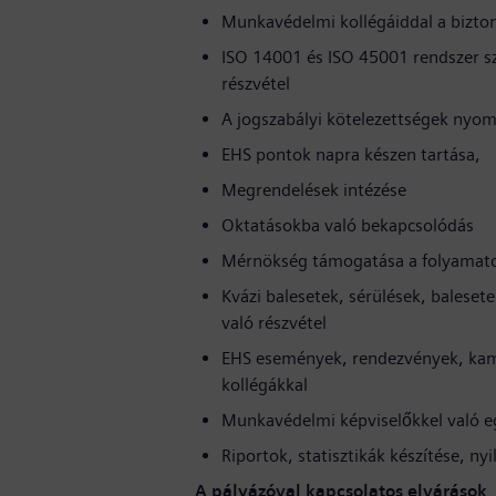
Munkavédelmi kollégáiddal a bizto
ISO 14001 és ISO 45001 rendszer sze
részvétel
A jogszabályi kötelezettségek nyomo
EHS pontok napra készen tartása,
Megrendelések intézése
Oktatásokba való bekapcsolódás
Mérnökség támogatása a folyamatok
Kvázi balesetek, sérülések, balese
való részvétel
EHS események, rendezvények, kamp
kollégákkal
Munkavédelmi képviselőkkel való 
Riportok, statisztikák készítése, ny
A pályázóval kapcsolatos elvárások