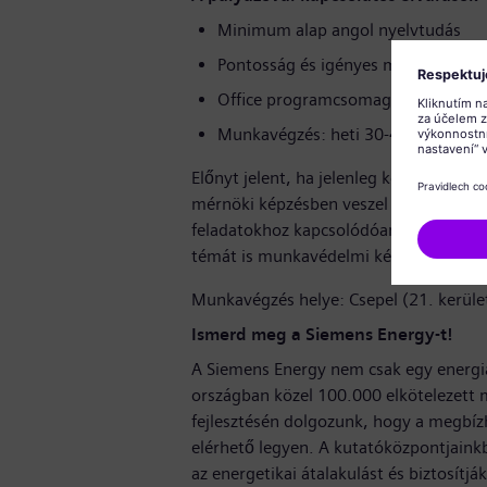
Minimum alap angol nyelvtudás
Pontosság és igényes munkavégzés
Office programcsomag felhasználói 
Munkavégzés: heti 30-40 óra közöt
Előnyt jelent, ha jelenleg közép vagy 
mérnöki képzésben veszel részt vagy T
feladatokhoz kapcsolódóan biztosítani 
témát is munkavédelmi képzéshez kapc
Munkavégzés helye: Csepel (21. kerüle
Ismerd meg a Siemens Energy-t!
A Siemens Energy nem csak egy energiat
országban közel 100.000 elkötelezett 
fejlesztésén dolgozunk, hogy a megbíz
elérhető legyen. A kutatóközpontjainkb
az energetikai átalakulást és biztosítj