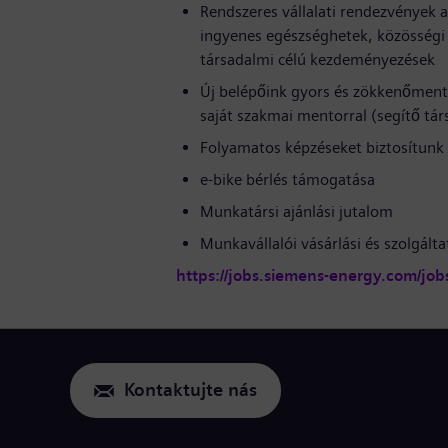
Rendszeres vállalati rendezvények a
ingyenes egészséghetek, közösségi 
társadalmi célú kezdeményezések
Új belépőink gyors és zökkenőmente
saját szakmai mentorral (segítő tár
Folyamatos képzéseket biztosítunk 
e-bike bérlés támogatása
Munkatársi ajánlási jutalom
Munkavállalói vásárlási és szolgál
https://jobs.siemens-energy.com/job
Kontaktujte nás