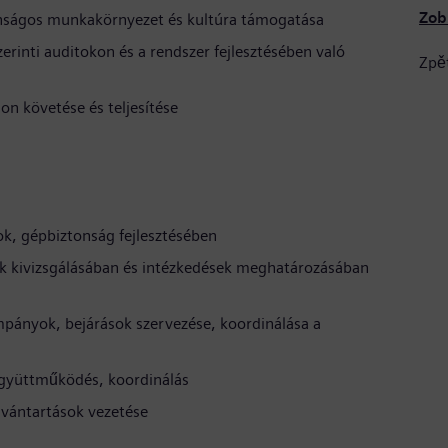
Zob
nságos munkakörnyezet és kultúra támogatása
rinti auditokon és a rendszer fejlesztésében való
Zpě
n követése és teljesítése
, gépbiztonság fejlesztésében
tek kivizsgálásában és intézkedések meghatározásában
ányok, bejárások szervezése, koordinálása a
együttműködés, koordinálás
ilvántartások vezetése