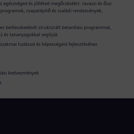
z egészséged és jólléted megőrzéséért: tavaszi és őszi
programok, csapatépítő és családi rendezvények,
s beilleszkedését struktúrált betanítási programmal,
s) és tananyagokkal segítjük
szakmai tudásod és képességeid fejlesztéséhez
tatási kedvezmények
s