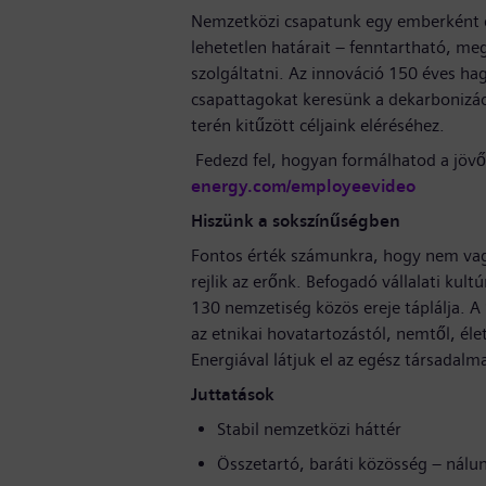
Nemzetközi csapatunk egy emberként d
lehetetlen határait – fenntartható, me
szolgáltatni. Az innováció 150 éves h
csapattagokat keresünk a dekarbonizáci
terén kitűzött céljaink eléréséhez.
Fedezd fel, hogyan formálhatod a jövő
energy.com/employeevideo
Hiszünk a sokszínűségben
Fontos érték számunkra, hogy nem va
rejlik az erőnk. Befogadó vállalati ku
130 nemzetiség közös ereje táplálja. A
az etnikai hovatartozástól, nemtől, élet
Energiával látjuk el az egész társada
Juttatások
Stabil nemzetközi háttér
Összetartó, baráti közösség – nálu