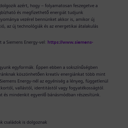
olgozik azért, hogy – folyamatosan feszegetve a
gbízható és megfizethető energiát tudjunk
agyománya vezérel bennünket akkor is, amikor új
ó, az új technológiák és az energetikai átalakulás
t a Siemens Energy-vel:
https://www.siemens-
gyunk egyformák. Éppen ebben a sokszínűségben
ltúránknak köszönhetően kreatív energiánkat több mint
 Siemens Energy-nél az egyéniség a lényeg, függetlenül
kortól, vallástól, identitástól vagy fogyatékosságtól.
lmat és mindenkit egyenlő bánásmódban részesítünk.
nk családok is dolgoznak