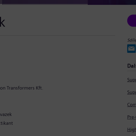
k
Sdíl
Dal
Supp
on Transformers Kft.
Supp
úvazek
ktikant
Hig