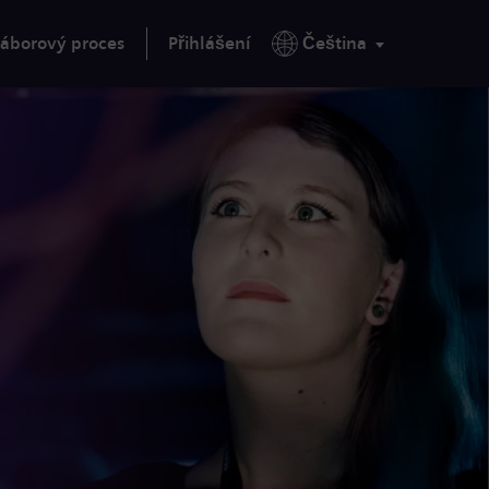
áborový proces
Přihlášení
Čeština