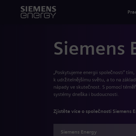
Pra
Siemens 
„Poskytujeme energii společnosti“ tím
k udržitelnějšímu světu, a to na zákla
nápady ve skutečnost. S pomocí téměř
systémy dneška i budoucnosti.
Zjistěte více o společnosti Siemens 
Siemens
Energy