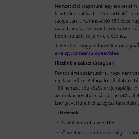
Nemzetközi csapatunk egy emberként d
lehetetlen határait – fenntartható, me
szolgáltatni. Az innováció 150 éves h
csapattagokat keresünk a dekarbonizáci
terén kitűzött céljaink eléréséhez.
Fedezd fel, hogyan formálhatod a jövő
energy.com/employeevideo
Hiszünk a sokszínűségben
Fontos érték számunkra, hogy nem va
rejlik az erőnk. Befogadó vállalati ku
130 nemzetiség közös ereje táplálja. A
az etnikai hovatartozástól, nemtől, élet
Energiával látjuk el az egész társada
Juttatások
Stabil nemzetközi háttér
Összetartó, baráti közösség – nálu