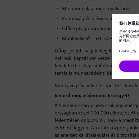
Minimum alap angol nyelvtudás
Pontosság és igényes munkavégzés
Office programcsomag felhasználói 
Munkavégzés: heti 30-40 óra közöt
Előnyt jelent, ha jelenleg közép vagy 
mérnöki képzésben veszel részt vagy T
feladatokhoz kapcsolódóan biztosítani 
témát is munkavédelmi képzéshez kapc
Munkavégzés helye: Csepel (21. kerüle
Ismerd meg a Siemens Energy-t!
A Siemens Energy nem csak egy energiat
országban közel 100.000 elkötelezett 
fejlesztésén dolgozunk, hogy a megbíz
elérhető legyen. A kutatóközpontjainkb
az energetikai átalakulást és biztosítj