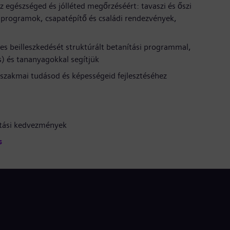
z egészséged és jólléted megőrzéséért: tavaszi és őszi
programok, csapatépítő és családi rendezvények,
s beilleszkedését struktúrált betanítási programmal,
s) és tananyagokkal segítjük
szakmai tudásod és képességeid fejlesztéséhez
tatási kedvezmények
s