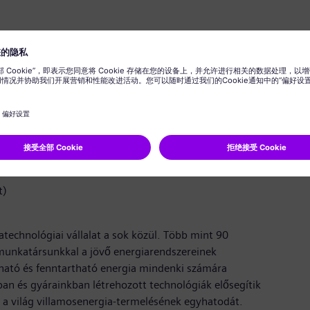
szintű ismerete
t
felsőfokú munkavédelmi képzésben, esetleg EHS
űzvédelmi szakirányú végzettséggel rendelkezel.A
tudunk szakmai gyakorlati helyet vagy szakdolgozati
solódó területen.
t)
echnológiai vállalat a sok közül. Több mint 90
munkatársunkkal a jövő energiarendszereinek
ható és fenntartható energia mindenki számára
an és gyárainkban létrehozott technológiák elősegítik
ák a világ villamosenergia-termelésének egyhatodát.