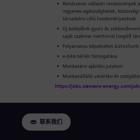
Rendszeres vállalati rendezvények a
ingyenes egészséghetek, közösségi 
társadalmi célú kezdeményezések
Új belépőink gyors és zökkenőmente
saját szakmai mentorral (segítő tár
Folyamatos képzéseket biztosítunk 
e-bike bérlés támogatása
Munkatársi ajánlási jutalom
Munkavállalói vásárlási és szolgál
https://jobs.siemens-energy.com/job
联系我们