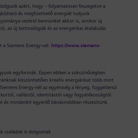
olgozik azért, hogy – folyamatosan feszegetve a
gbízható és megfizethető energiát tudjunk
agyománya vezérel bennünket akkor is, amikor új
ó, az új technológiák és az energetikai átalakulás
t a Siemens Energy-vel:
https://www.siemens-
gyunk egyformák. Éppen ebben a sokszínűségben
ltúránknak köszönhetően kreatív energiánkat több mint
 Siemens Energy-nél az egyéniség a lényeg, függetlenül
kortól, vallástól, identitástól vagy fogyatékosságtól.
lmat és mindenkit egyenlő bánásmódban részesítünk.
nk családok is dolgoznak