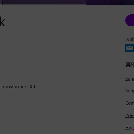
k
分享
其
Supp
 Transformers Kft.
Supp
Hig