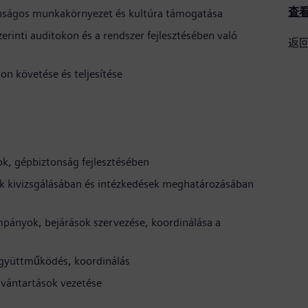
查
nságos munkakörnyezet és kultúra támogatása
rinti auditokon és a rendszer fejlesztésében való
返
n követése és teljesítése
, gépbiztonság fejlesztésében
tek kivizsgálásában és intézkedések meghatározásában
ányok, bejárások szervezése, koordinálása a
együttműködés, koordinálás
ilvántartások vezetése