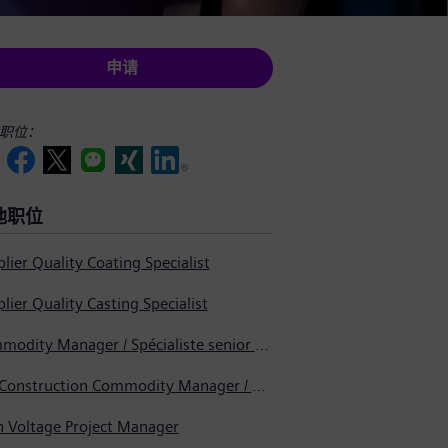
申请
职位：
他职位
lier Quality Coating Specialist
lier Quality Casting Specialist
Commodity Manager / Spécialiste senior en approvisionnement
Pre-Construction Commodity Manager / Gestionnaire de produits avant la construction
h Voltage Project Manager