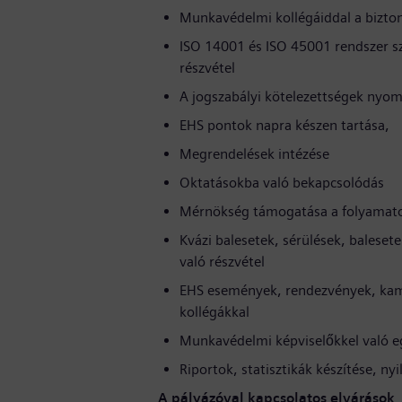
Munkavédelmi kollégáiddal a bizto
ISO 14001 és ISO 45001 rendszer sze
részvétel
A jogszabályi kötelezettségek nyomo
EHS pontok napra készen tartása,
Megrendelések intézése
Oktatásokba való bekapcsolódás
Mérnökség támogatása a folyamatok
Kvázi balesetek, sérülések, balese
való részvétel
EHS események, rendezvények, kamp
kollégákkal
Munkavédelmi képviselőkkel való 
Riportok, statisztikák készítése, ny
A pályázóval kapcsolatos elvárások