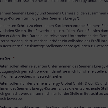
 für Ihr Interesse an einer Stelle bei Siemens Energy und/oder S
nehmen Siemens Energy und Siemens Gamesa bilden zusammen 
ergy-Konzern (im Folgenden „Siemens Energy“).
den ersten Schritt zu einer neuen Karrierechance bei Siemens Ene
ir laden Sie ein, Ihre Bewerbung auszufüllen. Wenn Sie sich dam
den erklären, Ihre Daten allen relevanten Unternehmen des Sie
zerns zugänglich zu machen, erhöht ein vollständiges Profil Ihr
n Recruitern für zukünftige Stellenangebote gefunden zu werden
en Sie:
*
aten sollen allen relevanten Unternehmen des Siemens Energy-
 zugänglich gemacht werden, damit sie mich für offene Stellen, 
rofil entsprechen, in Betracht ziehen.
aten sollen nur der Siemens Energy Global GmbH & Co. KG und
hmen des Siemens Energy-Konzerns, das die entsprechende Stell
ch gemacht werden, um mich nur für die Stelle in Betracht zu zi
 mich bewerbe.
Datenschutzerklärung
finden Sie Einzelheiten darüber, wie wir 