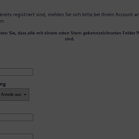
reits registriert sind, melden Sie sich bitte
bei Ihrem Account
an
en.
hten Sie, dass alle mit einem roten Stern gekennzeichneten Felder Pf
sind.
ung
*