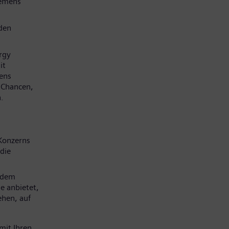
iemens
den
rgy
it
mens
e Chancen,
.
Konzerns
die
 dem
e anbietet,
ehen, auf
mit Ihren