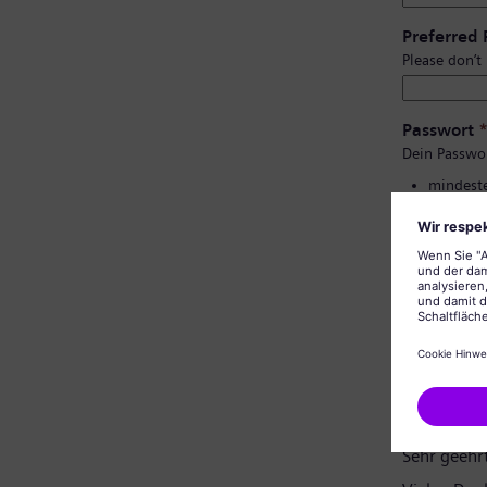
Preferred
Please don’t
Passwort
Dein Passwo
mindeste
Groß- un
keine pe
keine al
Bestätigu
Datenschu
Sehr geehr