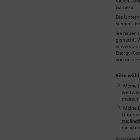
Vielen Dank
Gamesa.
Die Unter
Siemens En
Sie haben 
gemacht. W
einverstan
Energy-Kon
von unsere
Bitte wähl
Meine D
weltweit
meinem P
Meine D
Unterne
zugängli
die ich
In unserer