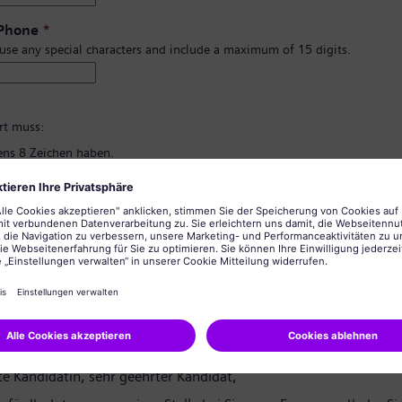
 Phone
*
 use any special characters and include a maximum of 15 digits.
*
rt muss:
ns 8 Zeichen haben.
d Kleinbuchstaben und zumindest eine Zahl und ein Symbol enthalten.
rsönlichen Informationen enthalten.
lgemein üblichen Wörter enthalten.
ng des Passworts
*
tzerklärung
te Kandidatin, sehr geehrter Kandidat,