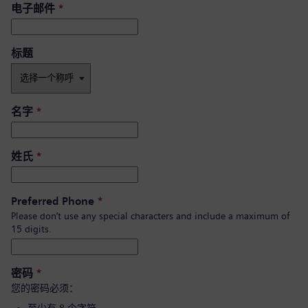
电子邮件
*
标题
名字
*
姓氏
*
Preferred Phone
*
Please don’t use any special characters and include a maximum of
15 digits.
密码
*
您的密码必须：