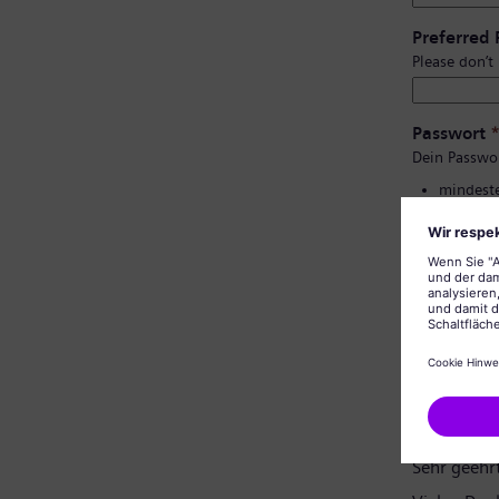
Preferred
Please don’t
Passwort
Dein Passwo
mindeste
Groß- un
keine pe
keine al
Bestätigu
Datenschu
Sehr geehr