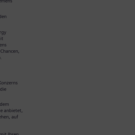
iemens
den
rgy
it
mens
e Chancen,
.
Konzerns
die
 dem
e anbietet,
ehen, auf
mit Ihren