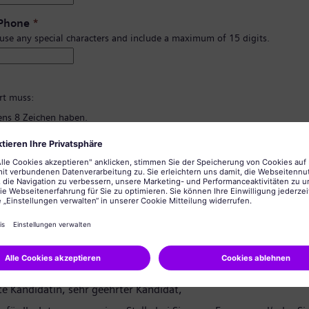
 Phone
*
 use any special characters and include a maximum of 15 digits.
*
rt muss:
ns 8 Zeichen haben.
d Kleinbuchstaben und zumindest eine Zahl und ein Symbol enthalten.
rsönlichen Informationen enthalten.
lgemein üblichen Wörter enthalten.
ng des Passworts
*
tzerklärung
te Kandidatin, sehr geehrter Kandidat,