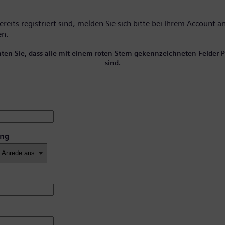
reits registriert sind, melden Sie sich bitte
bei Ihrem Account
an
en.
hten Sie, dass alle mit einem roten Stern gekennzeichneten Felder Pf
sind.
ung
*