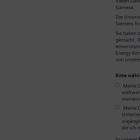
Vielen Dank
Gamesa.
Die Unter
Siemens En
Sie haben 
gemacht. W
einverstan
Energy-Kon
von unsere
Bitte wähl
Meine D
weltweit
meinem P
Meine D
Unterne
zugängli
die ich
In unserer