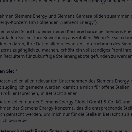
 für Ihr Interesse an einer Stelle bei Siemens Energy und/oder S
nehmen Siemens Energy und Siemens Gamesa bilden zusammen 
ergy-Konzern (im Folgenden „Siemens Energy“).
den ersten Schritt zu einer neuen Karrierechance bei Siemens Ene
ir laden Sie ein, Ihre Bewerbung auszufüllen. Wenn Sie sich dam
den erklären, Ihre Daten allen relevanten Unternehmen des Sie
zerns zugänglich zu machen, erhöht ein vollständiges Profil Ihr
n Recruitern für zukünftige Stellenangebote gefunden zu werden
en Sie:
*
aten sollen allen relevanten Unternehmen des Siemens Energy-
 zugänglich gemacht werden, damit sie mich für offene Stellen, 
rofil entsprechen, in Betracht ziehen.
aten sollen nur der Siemens Energy Global GmbH & Co. KG und
hmen des Siemens Energy-Konzerns, das die entsprechende Stell
ch gemacht werden, um mich nur für die Stelle in Betracht zu zi
 mich bewerbe.
Datenschutzerklärung
finden Sie Einzelheiten darüber, wie wir 