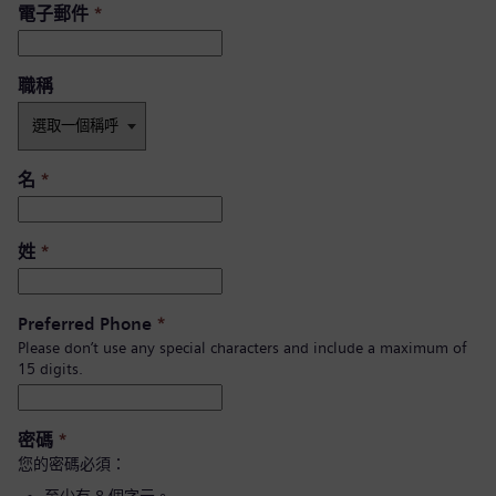
電子郵件
*
職稱
名
*
姓
*
Preferred Phone
*
Please don’t use any special characters and include a maximum of
15 digits.
密碼
*
您的密碼必須：