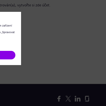
trován(a), vytvořte si zde účet.