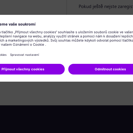
Pokud ještě nejste zaregis
Vytvořit profil