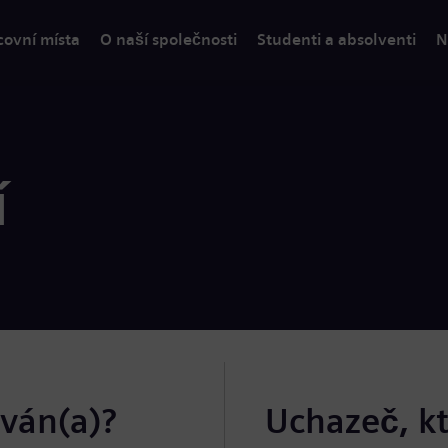
covní místa
O naší společnosti
Studenti a absolventi
N
í
ován(a)?
Uchazeč, k