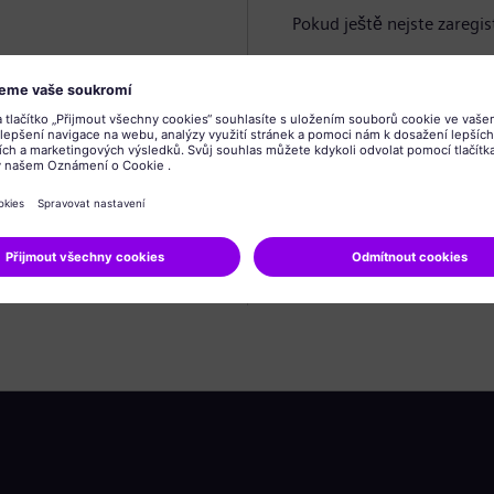
Pokud ještě nejste zaregis
Vytvořit profil