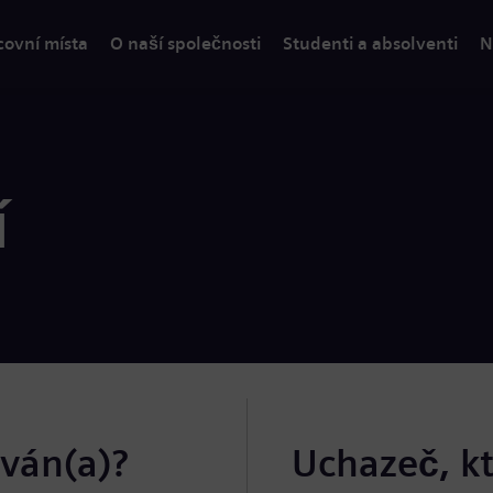
covní místa
O naší společnosti
Studenti a absolventi
N
í
ován(a)?
Uchazeč, k