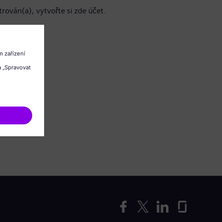
trován(a), vytvořte si zde účet.