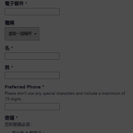
電子郵件
*
職稱
名
*
姓
*
Preferred Phone
*
Please don’t use any special characters and include a maximum of
15 digits.
密碼
*
您的密碼必須：