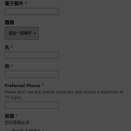
電子郵件
*
職稱
名
*
姓
*
Preferred Phone
*
Please don’t use any special characters and include a maximum of
15 digits.
密碼
*
您的密碼必須：