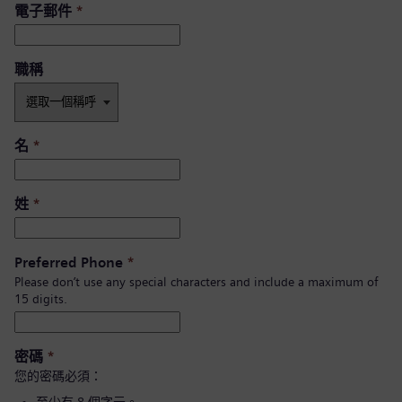
電子郵件
*
職稱
名
*
姓
*
Preferred Phone
*
Please don’t use any special characters and include a maximum of
15 digits.
密碼
*
您的密碼必須：