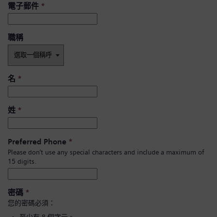
電子郵件
*
職稱
名
*
姓
*
Preferred Phone
*
Please don’t use any special characters and include a maximum of
15 digits.
密碼
*
您的密碼必須：