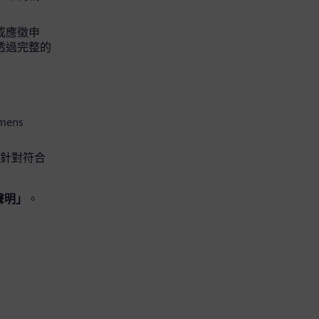
完成應徵申
可透過完整的
mens
便針對符合
聲明」
。