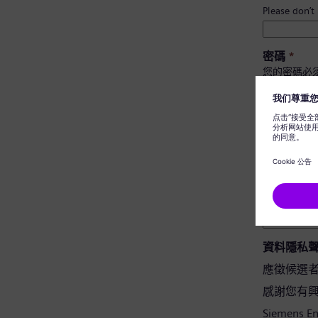
Please don’t
密碼
*
您的密碼必
至少有 
有大小
不包含
不含常
密碼確認
*
資料隱私
應徵候選
感謝您有興趣應
Siemens 