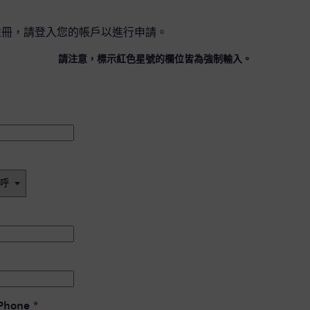
註冊，請
登入您的帳戶
以進行申請。
請注意，標示紅色星號的欄位皆為強制輸入。
 Phone
*