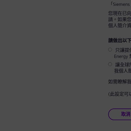
「Siemens
您現在已向 
請。如果您同
個人簡介
請做出以下
只讓提供相關
Ener
讓全球所
我個人
如需瞭解
(此設定可
取消