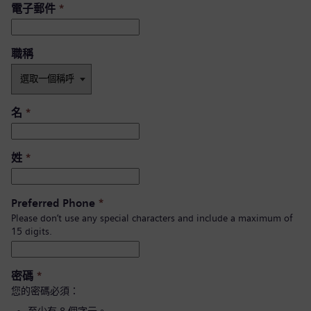
電子郵件
*
職稱
名
*
姓
*
Preferred Phone
*
Please don’t use any special characters and include a maximum of
15 digits.
密碼
*
您的密碼必須：