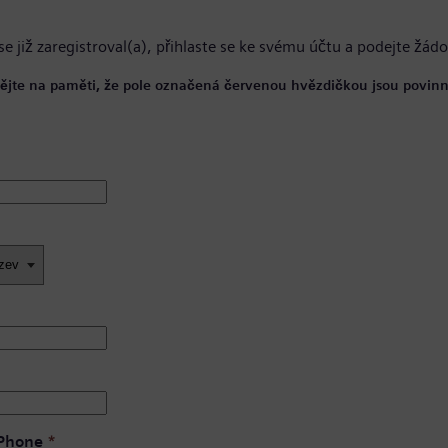
se již zaregistroval(a),
přihlaste se ke svému účtu
a podejte žádo
ějte na paměti, že pole označená červenou hvězdičkou jsou povinn
 Phone
*