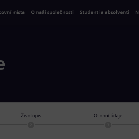
covní místa
O naší společnosti
Studenti a absolventi
N
e
Životopis
Osobní údaje
2
3