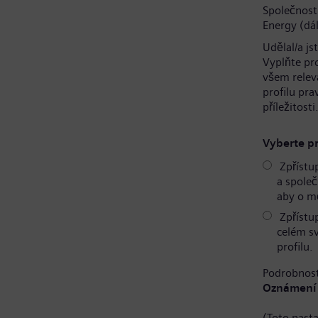
Společnost
Energy (dál
Udělal/a js
Vyplňte pr
všem relev
profilu pr
příležitosti
Vyberte pr
Zpřístu
a společ
aby o mě
Zpřístu
celém s
profilu.
Podrobnost
Oznámení 
(Toto nast