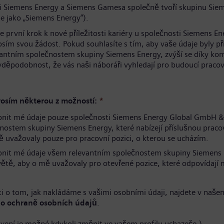
i Siemens Energy a Siemens Gamesa společně tvoří skupinu Sie
e jako „Siemens Energy“).
te první krok k nové příležitosti kariéry u společnosti Siemens En
osím svou žádost. Pokud souhlasíte s tím, aby vaše údaje byly p
antním společnostem skupiny Siemens Energy, zvýší se díky ko
avděpodobnost, že vás naši náboráři vyhledají pro budoucí pracov
.
osím některou z možností:
*
pnit mé údaje pouze společnosti Siemens Energy Global GmbH &
nostem skupiny Siemens Energy, které nabízejí příslušnou pracov
 uvažovaly pouze pro pracovní pozici, o kterou se ucházím.
pnit mé údaje všem relevantním společnostem skupiny Siemens
větě, aby o mě uvažovaly pro otevřené pozice, které odpovídaj
i o tom, jak nakládáme s vašimi osobními údaji, najdete v naše
o ochraně osobních údajů
.
avení je možné kdykoli změnit ve vašem profilu uchazeče.)