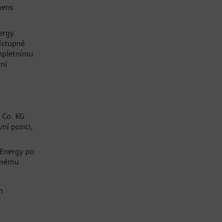
mens
ergy.
řístupné
mpletnímu
ní
 Co. KG
ní pozici,
 Energy po
í mému
m