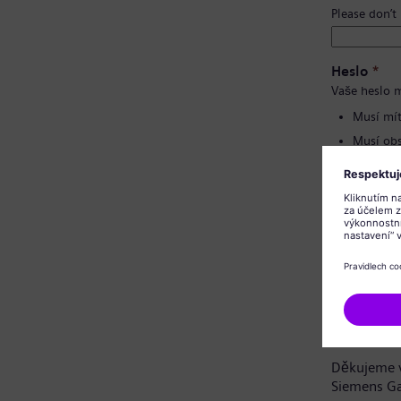
Please don’t
Heslo
*
Vaše heslo m
Musí mít
Musí obs
Nesmí o
Nesmí o
Potvrzení 
Oznámení 
Vážená uch
Děkujeme v
Siemens G