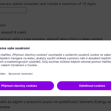
 use any special characters and include a maximum of 15 digits.
usí:
 alespoň 8 znaků.
ahovat velká a malá písmena, alespoň jednu číslici a jeden symbol.
bsahovat žádné osobní informace.
bsahovat běžně používané výrazy.
hesla
*
o ochraně osobních údajů
azečko / vážený uchazeči,
ám za zájem o pracovní pozici ve společnosti Siemens Energy a
amesa.