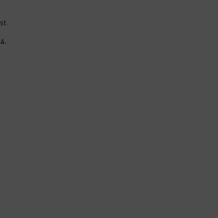
st.
á.