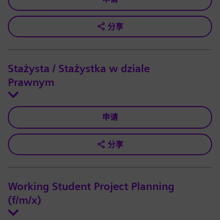
分享
Stażysta / Stażystka w dziale
Prawnym
申请
分享
Working Student Project Planning
(f/m/x)