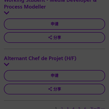
Working Student - Media Developer &
Process Modeller
申请
分享
Alternant Chef de Projet (H/F)
申请
分享
1
2
3
4
5
6
下一页 >>