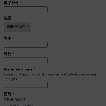
电子邮件
*
标题
名字
*
姓氏
*
Preferred Phone
*
Please don’t use any special characters and include a maximum of
15 digits.
密码
*
您的密码必须：