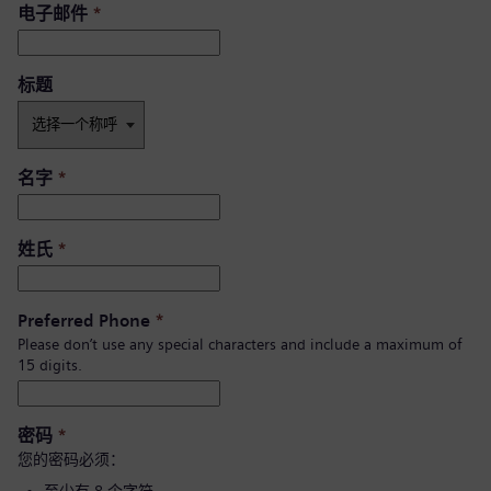
电子邮件
*
标题
名字
*
姓氏
*
Preferred Phone
*
Please don’t use any special characters and include a maximum of
15 digits.
密码
*
您的密码必须：