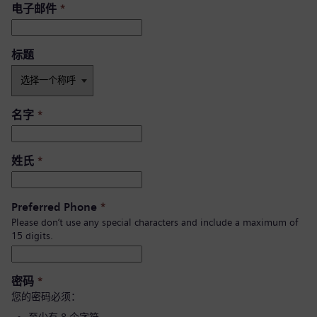
电子邮件
*
标题
名字
*
姓氏
*
Preferred Phone
*
Please don’t use any special characters and include a maximum of
15 digits.
密码
*
您的密码必须：