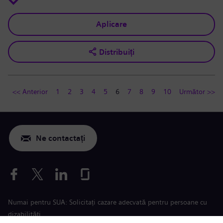
Aplicare
Distribuiți
<< Anterior
1
2
3
4
5
6
7
8
9
10
Următor >>
Ne contactați
Numai pentru SUA: Solicitați cazare adecvată pentru persoane cu
dizabilități